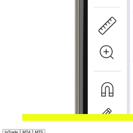
InTrade
MT4
MT5